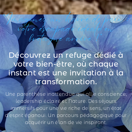
"Imaginez un havre de paix :
votre escapade idéale en
bretagne arrive !"
Découvrez un refuge dédié à
votre bien-être, où chaque
instant est une invitation à la
transformation.
Une parenthèse inattendue qui allie conscience,
leadership éclairé et Nature. Des séjours
immersifs pour une vie riche de sens, un état
d’esprit épanoui. Un parcours pédagogique pour
acquérir un élan de vie inspirant.