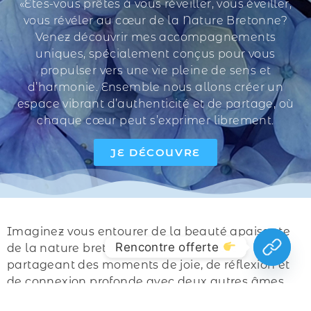
«Etes-vous prêtes à vous réveiller, vous éveiller,
vous révéler au cœur de la Nature Bretonne?
Venez découvrir mes accompagnements
uniques, spécialement conçus pour vous
propulser vers une vie pleine de sens et
d’harmonie. Ensemble nous allons créer un
espace vibrant d’authenticité et de partage, où
chaque cœur peut s’exprimer librement.
JE DÉCOUVRE
Imaginez vous entourer de la beauté apaisante
Rencontre offerte
de la nature bretonne entre mer et foret,
partageant des moments de joie, de réflexion et
de connexion profonde avec deux autres âmes
qui aspirent à grandir et à s’épanouir en vivant la